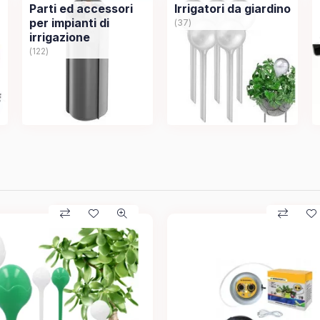
Parti ed accessori
Irrigatori da giardino
per impianti di
37
irrigazione
122