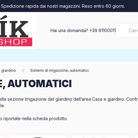
Spedizione rapida dai nostri magazzini. Reso entro 60 giorni.
Hai una domanda?
+39 61100011
l giardino
Sistemi di irrigazione, automatici
NE, AUTOMATICI
ella sezione Irrigazione del giardino dell’area Casa e giardino. Confro
le.
so riportate nella scheda prodotto.