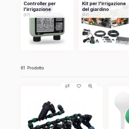
Controller per
Kit per l'irrigazione
l'irrigazione
del giardino
57
62
Tutti i prodotti nella categoria
61
Prodotto