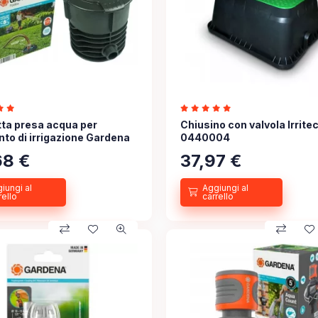
ta presa acqua per
Chiusino con valvola Irrite
nto di irrigazione Gardena
0440004
68
€
37,97
€