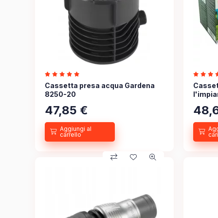
Cassetta presa acqua Gardena
Casset
8250-20
l'impia
47,85
€
48,