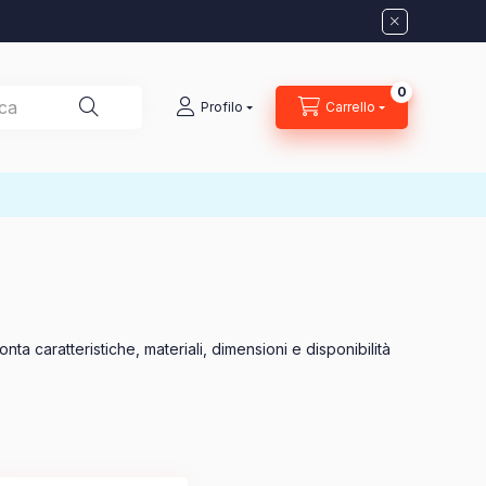
0
Numero di ar
Profilo
Carrello
nta caratteristiche, materiali, dimensioni e disponibilità