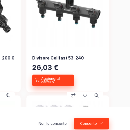
5-200.0
Divisore Cellfast 53-240
26,03
€
Non lo consento
Consento