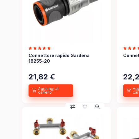
Connettore rapido Gardena
Connet
18255-20
21,82
€
22,