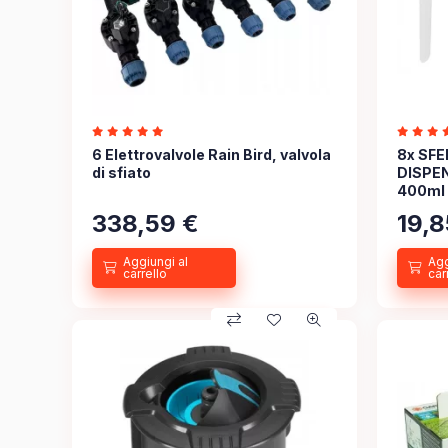
6 Elettrovalvole Rain Bird, valvola
8x SFE
di sfiato
DISPE
400ml
338,59
€
19,8